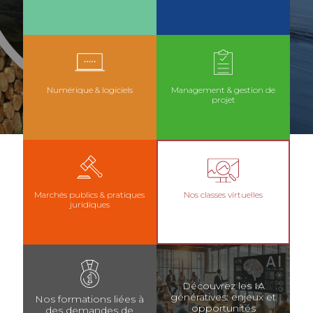
Numérique & logiciels
Management & gestion de
projet
Marchés publics & pratiques
Nos classes virtuelles
juridiques
Découvrez les IA
génératives: enjeux et
Nos formations liées à
opportunités
des demandes de