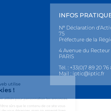
INFOS PRATIQU
N° Déclaration d’Activ
75
Préfecture de la Régi
4 Avenue du Recteur 
PARIS
Tél. : +33(0)7 89 20 76 
Mail :
iptic@iptic.fr
Notre site web utilise
les Cookies !
Les cookies sont utilisés pour
personnaliser les annonces.
On a attendu d'être sûrs que le contenu de ce site vous
intéresse avant de vous déranger, mais on aimerait bien