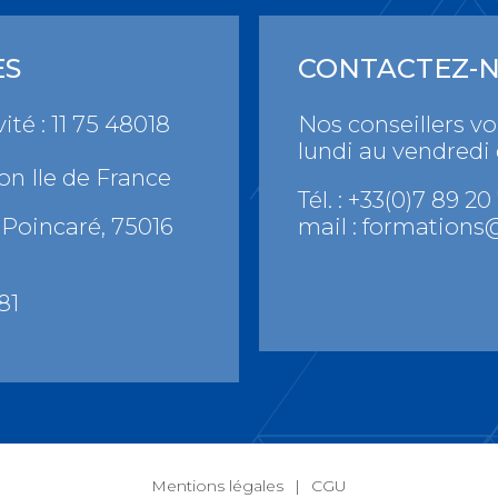
ES
CONTACTEZ-
ité : 11 75 48018
Nos conseillers v
lundi au vendredi
on Ile de France
Tél. : +33(0)7 89 20
Poincaré, 75016
mail :
formations@
81
Mentions légales
CGU