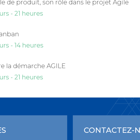
 de produit, son rôle dans le projet Agile
urs - 21 heures
anban
urs - 14 heures
e la démarche AGILE
urs - 21 heures
ES
CONTACTEZ-