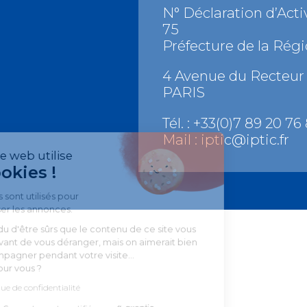
N° Déclaration d’Activ
75
Préfecture de la Régi
4 Avenue du Recteur 
PARIS
Tél. : +33(0)7 89 20 76 
Mail :
iptic@iptic.fr
Notre site web utilise
les Cookies !
Les cookies sont utilisés pour
personnaliser les annonces.
On a attendu d'être sûrs que le contenu de ce site vous
intéresse avant de vous déranger, mais on aimerait bien
vous accompagner pendant votre visite...
C'est OK pour vous ?
Lire la politique de confidentialité