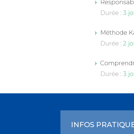
Responsable
Durée :
3 jo
Méthode K
Durée :
2 jo
Comprendr
Durée :
3 jo
INFOS PRATIQU