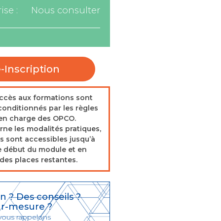
ise :
Nous consulter
-Inscription
accès aux formations sont
onditionnés par les règles
 en charge des OPCO.
rne les modalités pratiques,
s sont accessibles jusqu’à
e début du module et en
des places restantes.
n ? Des conseils ?
ur-mesure ?
 vous rappelons