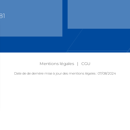
81
Mentions légales
CGU
Date de de dernère mise à jour des mentions légales : 07/08/2024
ns
de confidentialité, en garantissant la conformité avec les réglementat