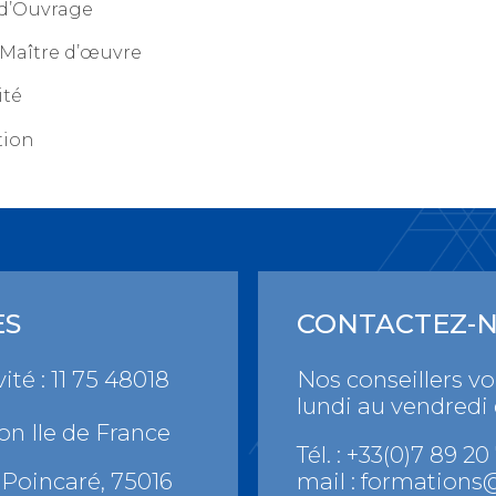
 d’Ouvrage
 Maître d’œuvre
té
tion
ES
CONTACTEZ-
ité : 11 75 48018
Nos conseillers v
lundi au vendredi
on Ile de France
Tél. : +33(0)7 89 20
Poincaré, 75016
mail :
formations@