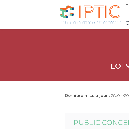
F
LOI 
Dernière mise à jour :
28/04/20
PUBLIC CONCE