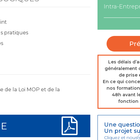
Intra-Entrepr
int
as pratiques
Pré
es
Les délais d’
généralement c
de prise
En ce qui conce
nos formation
e de la Loi MOP et de la
48h avant l
fonction 
E
Une questio
Un projet s
Cliquez et nous