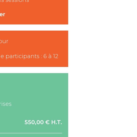
er
jour
participants : 6 à 12
rises
550,00 € H.T.