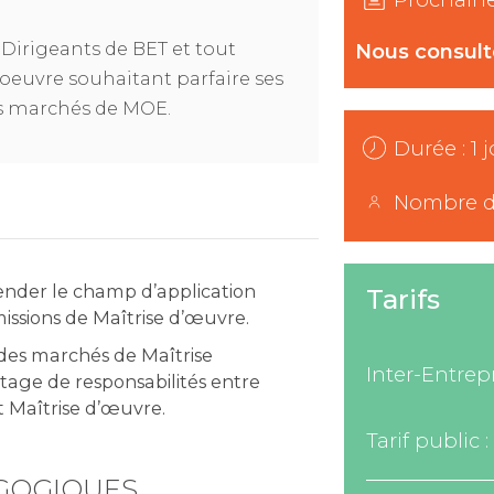
, Dirigeants de BET et tout
Nous consult
d’oeuvre souhaitant parfaire ses
s marchés de MOE.
Durée : 1 
Nombre de 
hender le champ d’application
Tarifs
issions de Maîtrise d’œuvre.
 des marchés de Maîtrise
Inter-Entrep
rtage de responsabilités entre
t Maîtrise d’œuvre.
Tarif public :
GOGIQUES