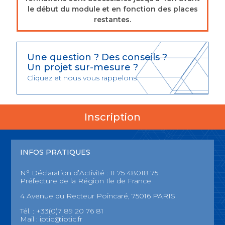
le début du module et en fonction des places
restantes.
Une question ? Des conseils ?
Un projet sur-mesure ?
Cliquez et nous vous rappelons
Inscription
INFOS PRATIQUES
N° Déclaration d’Activité : 11 75 48018 75
Préfecture de la Région Ile de France
4 Avenue du Recteur Poincaré, 75016 PARIS
Tél. : +33(0)7 89 20 76 81
Mail :
iptic@iptic.fr