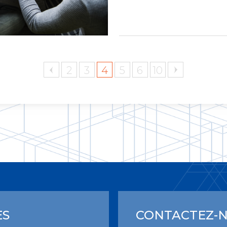
2
3
4
5
6
10
ES
CONTACTEZ-